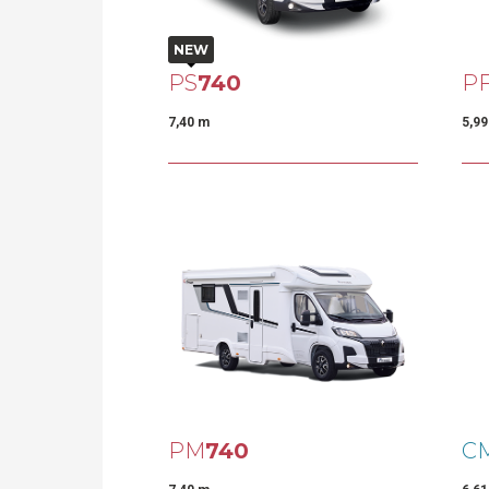
NEW
PS
740
P
7,40 m
5,9
PM
740
C