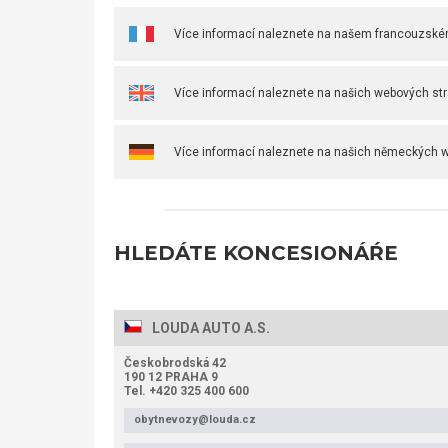
Více informací naleznete na našem francouzsk
Více informací naleznete na našich webových str
Více informací naleznete na našich německých 
HLEDÁTE KONCESIONÁŔE
LOUDA AUTO A.S.
Českobrodská 42
190 12 PRAHA 9
Tel. +420 325 400 600
obytnevozy@louda.cz