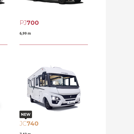
PJ
700
6,99 m
NEW
JC
740