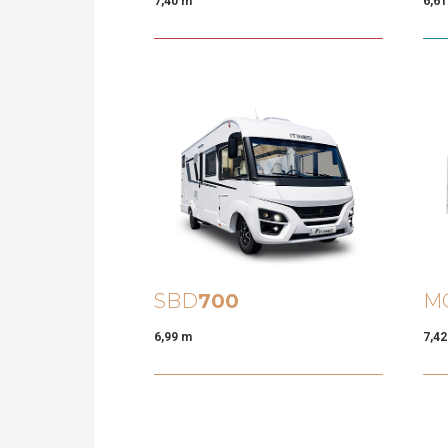
7,40 m
6,6
SBD
700
M
6,99 m
7,4