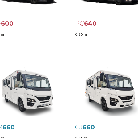
F
600
PC
640
9 m
6,36 m
M
660
CJ
660