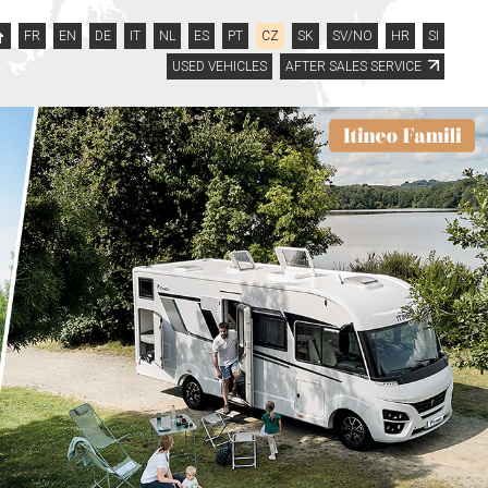
FR
EN
DE
IT
NL
ES
PT
CZ
SK
SV/NO
HR
SI
USED VEHICLES
AFTER SALES SERVICE