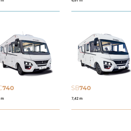
1 m
6,61 m
C
740
SB
740
2 m
7,42 m